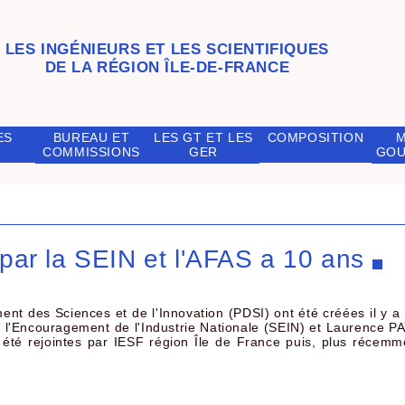
LES INGÉNIEURS ET LES SCIENTIFIQUES
DE LA RÉGION ÎLE-DE-FRANCE
ES
BUREAU ET
LES GT ET LES
COMPOSITION
COMMISSIONS
GER
GOU
par la SEIN et l'AFAS a 10 ans
t des Sciences et de l'Innovation (PDSI) ont été créées il y a
l'Encouragement de l'Industrie Nationale (SEIN) et Laurence P
 été rejointes par IESF région Île de France puis, plus récemme