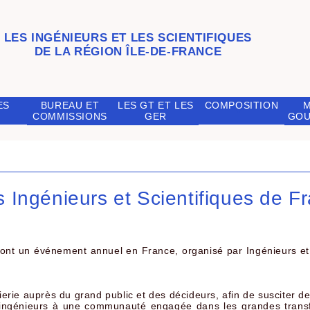
LES INGÉNIEURS ET LES SCIENTIFIQUES
DE LA RÉGION ÎLE-DE-FRANCE
ES
BUREAU ET
LES GT ET LES
COMPOSITION
COMMISSIONS
GER
GOU
 Ingénieurs et Scientifiques de F
sont un événement annuel en France, organisé par Ingénieurs et 
ierie auprès du grand public et des décideurs, afin de susciter de
 ingénieurs à une communauté engagée dans les grandes transfo