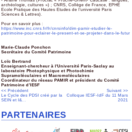
- Ariane Thomas (Proclac « Proche-Orient- Caucase : langues,
archéologie, cultures ») ; CNRS, Collège de France, EPHE
Ecole Pratique des Hautes Etudes de l’université Paris
Sciences & Lettres).
Pour en savoir plus :
https://www.inc.cnrs.fr/fr/cnrsinfo/dim-pamir-etudier-le-
patrimoine-pour-eclairer-le-present-et-se-projeter-dans-le-futur
Marie-Claude Ponchon
Secrétaire du Comité Patrimoine
Loïc Bertrand
Enseignant-chercheur à l'Université Paris-Saclay au
laboratoire Photophysique et Photochimie
Supramoléculaires et Macromoléculaires
Coordinateur du réseau PAMIR et président du Comité
Patrimoine d’IESF
<< Précédent
Suivant >>
Le Cycle des PDSI créé par la
Colloque IESF-IdF du 11 Mars
SEIN et l&...
2021
PARTENAIRES