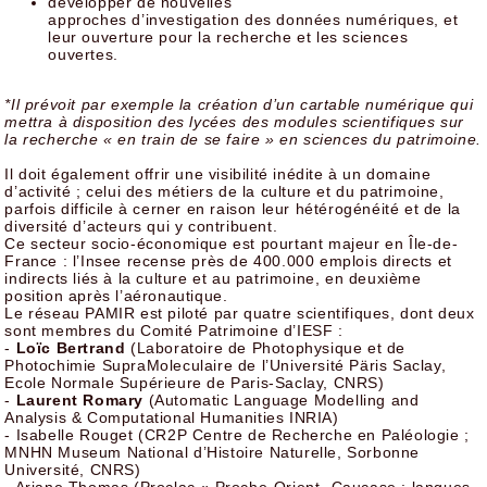
développer de nouvelles
approches d’investigation des données numériques, et
leur ouverture pour la recherche et les sciences
ouvertes.
*Il prévoit par exemple la création d’un cartable numérique qui
mettra à disposition des lycées des modules scientifiques sur
la recherche « en train de se faire » en sciences du patrimoine.
Il doit également offrir une visibilité inédite à un domaine
d’activité ; celui des métiers de la culture et du patrimoine,
parfois difficile à cerner en raison leur hétérogénéité et de la
diversité d’acteurs qui y contribuent.
Ce secteur socio-économique est pourtant majeur en Île-de-
France : l’Insee recense près de 400.000 emplois directs et
indirects liés à la culture et au patrimoine, en deuxième
position après l’aéronautique.
Le réseau PAMIR est piloté par quatre scientifiques, dont deux
sont membres du Comité Patrimoine d’IESF :
-
Loïc Bertrand
(Laboratoire de Photophysique et de
Photochimie SupraMoleculaire de l’Université Päris Saclay,
Ecole Normale Supérieure de Paris-Saclay, CNRS)
-
Laurent Romary
(Automatic Language Modelling and
Analysis & Computational Humanities INRIA)
- Isabelle Rouget (CR2P Centre de Recherche en Paléologie ;
MNHN Museum National d’Histoire Naturelle, Sorbonne
Université, CNRS)