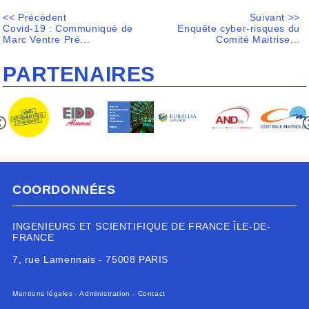
<< Précédent
Suivant >>
Covid-19 : Communiqué de
Enquête cyber-risques du
Marc Ventre Pré...
Comité Maitrise...
PARTENAIRES
COORDONNÉES
INGENIEURS ET SCIENTIFIQUE DE FRANCE ÎLE-DE-
FRANCE
7, rue Lamennais - 75008 PARIS
Mentions légales
-
Administration
-
Contact