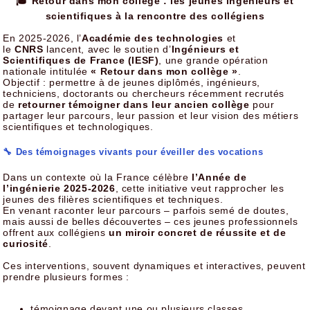
🎓 Retour dans mon collège : les jeunes ingénieurs et
scientifiques à la rencontre des collégiens
En 2025-2026, l’
Académie des technologies
et
le
CNRS
lancent, avec le soutien d’
Ingénieurs et
Scientifiques de France (IESF)
, une grande opération
nationale intitulée
« Retour dans mon collège »
.
Objectif : permettre à de jeunes diplômés, ingénieurs,
techniciens, doctorants ou chercheurs récemment recrutés
de
retourner témoigner dans leur ancien collège
pour
partager leur parcours, leur passion et leur vision des métiers
scientifiques et technologiques.
🔧 Des témoignages vivants pour éveiller des vocations
Dans un contexte où la France célèbre
l’Année de
l’ingénierie 2025-2026
, cette initiative veut rapprocher les
jeunes des filières scientifiques et techniques.
En venant raconter leur parcours – parfois semé de doutes,
mais aussi de belles découvertes – ces jeunes professionnels
offrent aux collégiens
un miroir concret de réussite et de
curiosité
.
Ces interventions, souvent dynamiques et interactives, peuvent
prendre plusieurs formes :
témoignage devant une ou plusieurs classes,