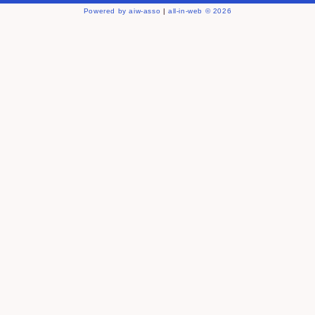
Powered by aiw-asso
|
all-in-web © 2026