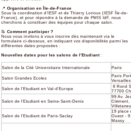
📍
Organisation en Île-de-France
Sous la coordination d’IESF et de Thierry Lorioux (IESF Île-de-
France), et pour répondre à la demande de PMIS IdF, nous
cherchons à constituer des équipes pour chaque salon.
📝
Comment participer ?
Nous vous invitons à vous inscrire dès maintenant via le
formulaire ci-dessous, en indiquant vos disponibilités parmi les
différentes dates proposées :
Nouvelles dates pour les salons de l'Etudiant
:
Salon de la Cité Universitaire Internationale
Paris
Paris Por
Salon Grandes Ecoles
Versailles
8 Rond S
Salon de l'Etudiant en Val-d'Europe
77700 Ch
99 Av. Je
Salon de l'Etudiant en Seine-Saint-Denis
Clément,
Villetane
19 place
Salon de l'Etudiant de Paris-Saclay
Ouest - 
Massy