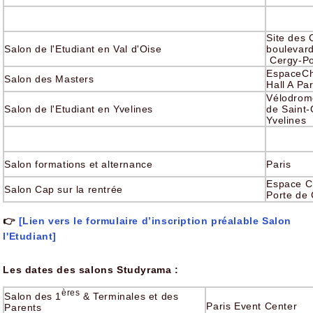
Site des
Salon de l'Etudiant en Val d'Oise
boulevard
Cergy-Po
EspaceC
Salon des Masters
Hall A Par
Vélodrom
Salon de l'Etudiant en Yvelines
de Saint-
Yvelines
Salon formations et alternance
Paris
Espace C
Salon Cap sur la rentrée
Porte de
👉
[Lien vers le formulaire d’inscription préalable Salon
l'Etudiant]
Les dates des salons Studyrama :
ères
Salon des 1
& Terminales et des
Paris Event Center
Parents